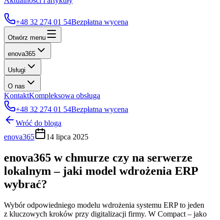
Aktualności i artykuły
+48 32 274 01 54
Bezpłatna wycena
Otwórz menu
enova365
Usługi
O nas
Kontakt
Kompleksowa obsługa
+48 32 274 01 54
Bezpłatna wycena
Wróć do bloga
enova365
14 lipca 2025
enova365 w chmurze czy na serwerze
lokalnym – jaki model wdrożenia ERP
wybrać?
Wybór odpowiedniego modelu wdrożenia systemu ERP to jeden
z kluczowych kroków przy digitalizacji firmy. W Compact – jako