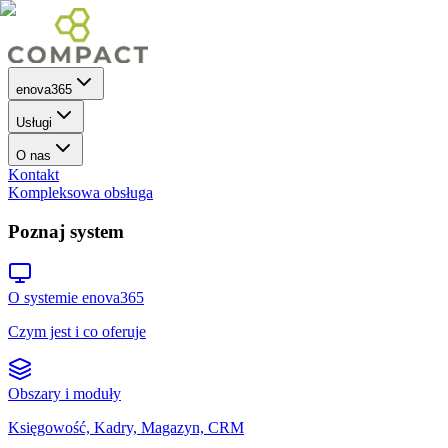
enova365
Usługi
O nas
Kontakt
Kompleksowa obsługa
Poznaj system
O systemie enova365
Czym jest i co oferuje
Obszary i moduły
Księgowość, Kadry, Magazyn, CRM