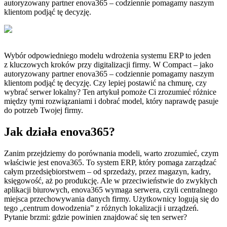
autoryzowany partner enova365 – codziennie pomagamy naszym
klientom podjąć tę decyzję.
Wybór odpowiedniego modelu wdrożenia systemu ERP to jeden
z kluczowych kroków przy digitalizacji firmy. W Compact – jako
autoryzowany partner enova365 – codziennie pomagamy naszym
klientom podjąć tę decyzję. Czy lepiej postawić na chmurę, czy
wybrać serwer lokalny? Ten artykuł pomoże Ci zrozumieć różnice
między tymi rozwiązaniami i dobrać model, który naprawdę pasuje
do potrzeb Twojej firmy.
Jak działa enova365?
Zanim przejdziemy do porównania modeli, warto zrozumieć, czym
właściwie jest enova365. To system ERP, który pomaga zarządzać
całym przedsiębiorstwem – od sprzedaży, przez magazyn, kadry,
księgowość, aż po produkcję. Ale w przeciwieństwie do zwykłych
aplikacji biurowych, enova365 wymaga serwera, czyli centralnego
miejsca przechowywania danych firmy. Użytkownicy logują się do
tego „centrum dowodzenia” z różnych lokalizacji i urządzeń.
Pytanie brzmi: gdzie powinien znajdować się ten serwer?