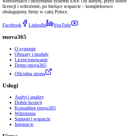
wdrożeniach i utrzymaniu systemu ERP. Od audytu, przez dobór
licencji i wdrożenie, po bieżące wsparcie – kompleksowo
obsługujemy firmy w całej Polsce.
Facebook
LinkedIn
YouTube
enova365
O systemie
Obszary i moduły
Licencjonowanie
Demo enova365
Oficjalna strona
Usługi
Audyt i analizy
Dobór licencji
Konsulting enova365
Wdrożenia
Support i wsparcie
Integracje