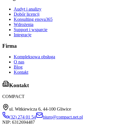
Audyt i analizy
Dobór licencji
Konsulting enova365
Wdrożenia
Support i wsparcie
Integracje
Firma
Kompleksowa obsługa
O nas
Blog
Kontakt
Kontakt
COMPACT
ul. Witkiewicza 6, 44-100 Gliwice
(32) 274 01 54
biuro@compact.net.pl
NIP:
6312694487