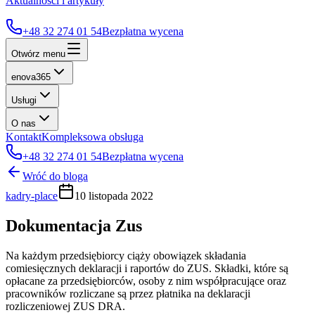
Aktualności i artykuły
+48 32 274 01 54
Bezpłatna wycena
Otwórz menu
enova365
Usługi
O nas
Kontakt
Kompleksowa obsługa
+48 32 274 01 54
Bezpłatna wycena
Wróć do bloga
kadry-place
10 listopada 2022
Dokumentacja Zus
Na każdym przedsiębiorcy ciąży obowiązek składania
comiesięcznych deklaracji i raportów do ZUS. Składki, które są
opłacane za przedsiębiorców, osoby z nim współpracujące oraz
pracowników rozliczane są przez płatnika na deklaracji
rozliczeniowej ZUS DRA.