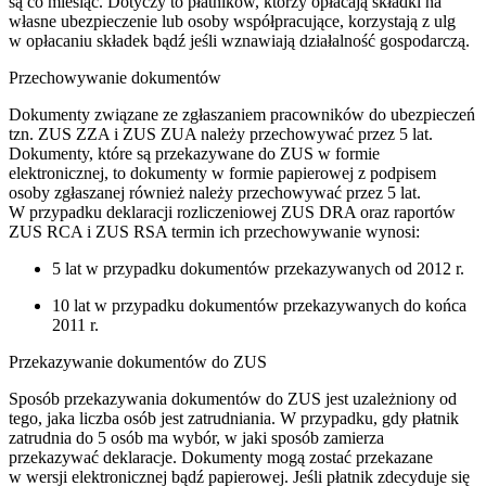
są co miesiąc. Dotyczy to płatników, którzy opłacają składki na
własne ubezpieczenie lub osoby współpracujące, korzystają z ulg
w opłacaniu składek bądź jeśli wznawiają działalność gospodarczą.
Przechowywanie dokumentów
Dokumenty związane ze zgłaszaniem pracowników do ubezpieczeń
tzn. ZUS ZZA i ZUS ZUA należy przechowywać przez 5 lat.
Dokumenty, które są przekazywane do ZUS w formie
elektronicznej, to dokumenty w formie papierowej z podpisem
osoby zgłaszanej również należy przechowywać przez 5 lat.
W przypadku deklaracji rozliczeniowej ZUS DRA oraz raportów
ZUS RCA i ZUS RSA termin ich przechowywanie wynosi:
5 lat w przypadku dokumentów przekazywanych od 2012 r.
10 lat w przypadku dokumentów przekazywanych do końca
2011 r.
Przekazywanie dokumentów do ZUS
Sposób przekazywania dokumentów do ZUS jest uzależniony od
tego, jaka liczba osób jest zatrudniania. W przypadku, gdy płatnik
zatrudnia do 5 osób ma wybór, w jaki sposób zamierza
przekazywać deklaracje. Dokumenty mogą zostać przekazane
w wersji elektronicznej bądź papierowej. Jeśli płatnik zdecyduje się